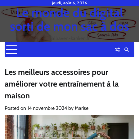
Skip
jeudi, août 6, 2026
Le monde du digital
to
content
sorti de mon sac à dos
fjallraven-kanken.fr
Les meilleurs accessoires pour
améliorer votre entraînement à la
maison
Posted on
14 novembre 2024
by
Marise