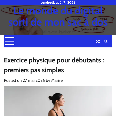
Skip
vendredi, août 7, 2026
Le monde du digital
to
content
sorti de mon sac à dos
fjallraven-kanken.fr
Exercice physique pour débutants :
premiers pas simples
Posted on
27 mai 2026
by
Marise