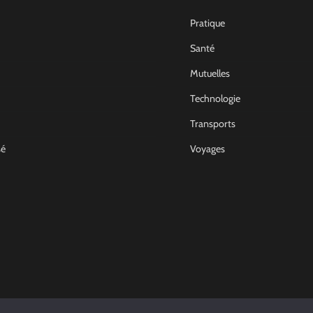
Pratique
Santé
Mutuelles
Technologie
Transports
sé
Voyages
Non Classé
Comment devenir archit
d’intérieur en France
Joel
14 Décembre 2022
0