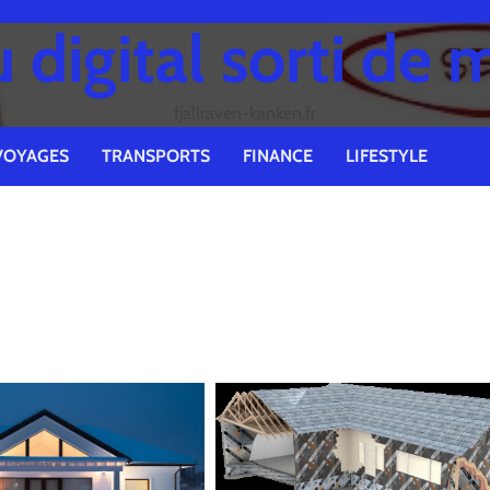
digital sorti de 
fjallraven-kanken.fr
VOYAGES
TRANSPORTS
FINANCE
LIFESTYLE