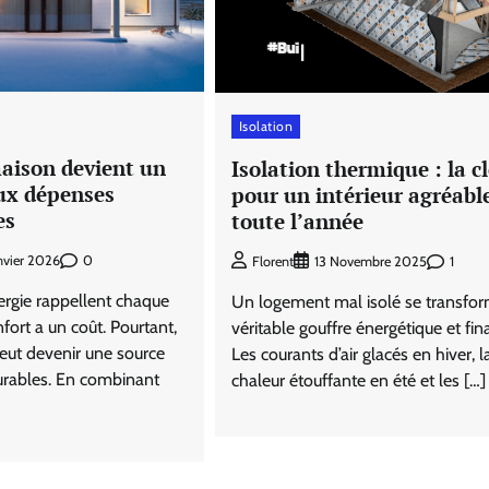
Isolation
aison devient un
Isolation thermique : la c
aux dépenses
pour un intérieur agréabl
es
toute l’année
0
anvier 2026
1
Florent
13 Novembre 2025
nergie rappellent chaque
Un logement mal isolé se transfo
fort a un coût. Pourtant,
véritable gouffre énergétique et fina
eut devenir une source
Les courants d’air glacés en hiver, l
rables. En combinant
chaleur étouffante en été et les […]