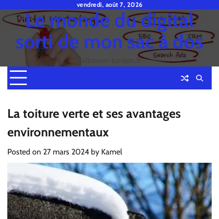
Skip
vendredi, août 7, 2026
Le monde du digital
to
content
sorti de mon sac à dos
fjallraven-kanken.fr
La toiture verte et ses avantages
environnementaux
Posted on
27 mars 2024
by
Kamel