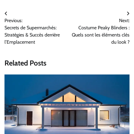
Navigation
Previous:
Next:
de
Secrets de Supermarchés:
Costume Peaky Blinders :
l’article
Stratégies & Succès derrière
Quels sont les éléments clés
l’Emplacement
du look ?
Related Posts