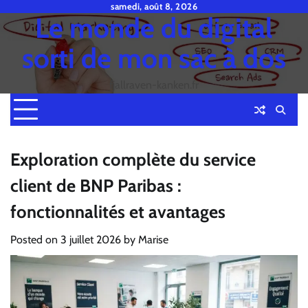
Skip
samedi, août 8, 2026
Le monde du digital
to
content
sorti de mon sac à dos
fjallraven-kanken.fr
Exploration complète du service
client de BNP Paribas :
fonctionnalités et avantages
Posted on
3 juillet 2026
by
Marise