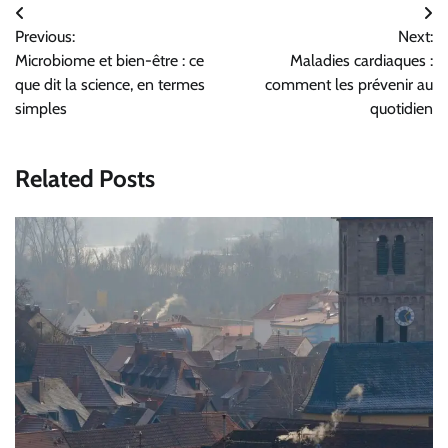
Navigation
Previous:
Next:
de
Microbiome et bien-être : ce
Maladies cardiaques :
l’article
que dit la science, en termes
comment les prévenir au
simples
quotidien
Related Posts