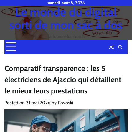
Skip
samedi, août 8, 2026
Le monde du digital
to
content
sorti de mon sac à dos
fjallraven-kanken.fr
Comparatif transparence : les 5
électriciens de Ajaccio qui détaillent
le mieux leurs prestations
Posted on
31 mai 2026
by
Povoski