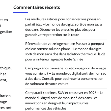
Commentaires récents
Les meilleures astuces pour conserver vos pneus en
et en
parfait état – Le monde du digital sorti de mon sac à
t
dos
dans
Découvrez les pneus les plus sûrs pour
 gestion
garantir votre protection sur la route
Rénovation de votre logement en Meuse : la pompe à
chaleur comme solution phare – Le monde du digital
sorti de mon sac à dos
dans
Isolation thermique : la clé
pour un intérieur agréable toute l’année
thique,
Camping-car ou caravane : quel compagnon de voyage
vous convient ? – Le monde du digital sorti de mon sac
r sa
à dos
dans
Conseils pour optimiser la consommation
ment,
de carburant de votre voiture
Comparatif : berlines, SUV et crossover en 2026 – Le
ration,
monde du digital sorti de mon sac à dos
dans
Les
trage
innovations en design et leur impact sur les
ces ont
performances des véhicules