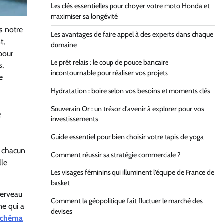
Les clés essentielles pour choyer votre moto Honda et
maximiser sa longévité
s notre
Les avantages de faire appel à des experts dans chaque
t,
domaine
pour
Le prêt relais : le coup de pouce bancaire
s,
incontournable pour réaliser vos projets
e
Hydratation : boire selon vos besoins et moments clés
Souverain Or : un trésor d’avenir à explorer pour vos
e
investissements
Guide essentiel pour bien choisir votre tapis de yoga
e chacun
Comment réussir sa stratégie commerciale ?
lle
Les visages féminins qui illuminent l’équipe de France de
basket
cerveau
Comment la géopolitique fait fluctuer le marché des
ne qui a
devises
schéma