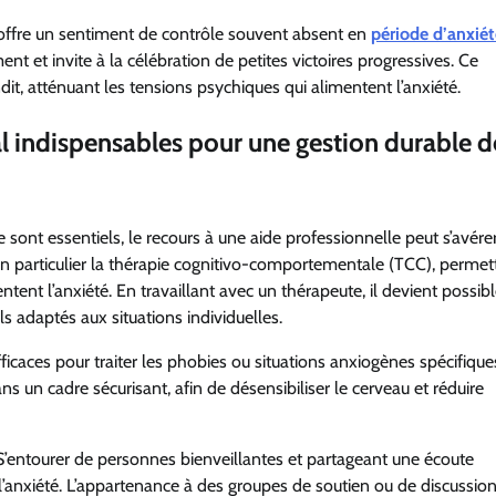
fs offre un sentiment de contrôle souvent absent en
période d’anxiét
nt et invite à la célébration de petites victoires progressives. Ce
dit, atténuant les tensions psychiques qui alimentent l’anxiété.
l indispensables pour une gestion durable d
sont essentiels, le recours à une aide professionnelle peut s’avére
n particulier la thérapie cognitivo-comportementale (TCC), permet
ent l’anxiété. En travaillant avec un thérapeute, il devient possib
s adaptés aux situations individuelles.
fficaces pour traiter les phobies ou situations anxiogènes spécifiques
s un cadre sécurisant, afin de désensibiliser le cerveau et réduire
. S’entourer de personnes bienveillantes et partageant une écoute
l’anxiété. L’appartenance à des groupes de soutien ou de discussio