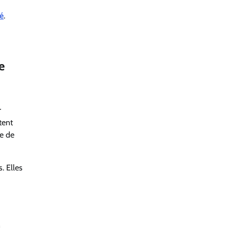
é
.
e
r
tent
le de
. Elles
n