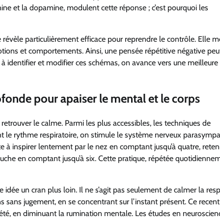
nine et la dopamine, modulent cette réponse ; c’est pourquoi les
évèle particulièrement efficace pour reprendre le contrôle. Elle m
ons et comportements. Ainsi, une pensée répétitive négative peu
 à identifier et modifier ces schémas, on avance vers une meilleure
ofonde pour apaiser le mental et le corps
 retrouver le calme. Parmi les plus accessibles, les techniques de
nt le rythme respiratoire, on stimule le système nerveux parasympa
e à inspirer lentement par le nez en comptant jusqu’à quatre, reteni
uche en comptant jusqu’à six. Cette pratique, répétée quotidienne
idée un cran plus loin. Il ne s’agit pas seulement de calmer la respi
 sans jugement, en se concentrant sur l’instant présent. Ce recen
été, en diminuant la rumination mentale. Les études en neuroscien