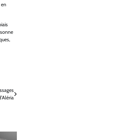
 en
iais
ersonne
ques,
assages
d’Aléria