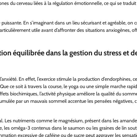
es du cerveau liées à la régulation émotionnelle, ce qui se traduit
ce puissante. En s’imaginant dans un lieu sécurisant et agréable, on 
articulièrement utile avant d’affronter des situations anxiogènes, of
tion équilibrée dans la gestion du stress et d
l’anxiété. En effet, l’exercice stimule la production d’endorphines, c
ue ce soit à travers la course, le yoga ou une simple marche rapid
ffets biochimiques, l’activité physique améliore la qualité du somme
 accumulée par un mauvais sommeil accentue les pensées négatives, 
pital. Les nutriments comme le magnésium, présent dans les amande
e, les oméga-3 contenus dans le saumon ou les graines de lin sou
mmation excessive de caféine ou de sucre peut aggraver les sensat