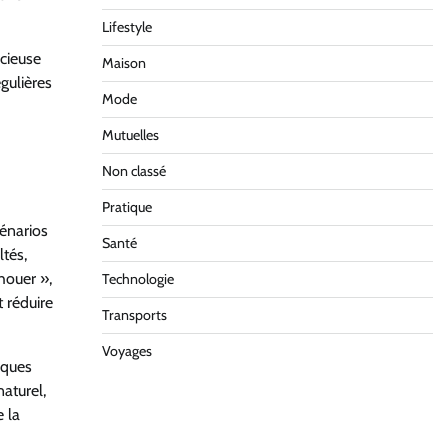
Lifestyle
icieuse
Maison
gulières
Mode
Mutuelles
Non classé
Pratique
énarios
Santé
ltés,
chouer »,
Technologie
 réduire
Transports
Voyages
lques
aturel,
 la