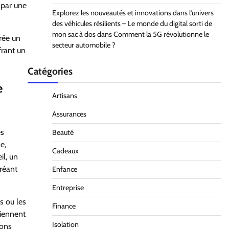
 par une
Explorez les nouveautés et innovations dans l’univers
des véhicules résilients – Le monde du digital sorti de
mon sac à dos
dans
Comment la 5G révolutionne le
crée un
secteur automobile ?
frant un
Catégories
e
Artisans
Assurances
es
Beauté
e,
Cadeaux
il, un
créant
Enfance
Entreprise
s ou les
Finance
tiennent
Isolation
ions