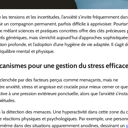
es tensions et les incertitudes, l’anxiété s’invite fréquemment dan
ir un compagnon permanent, parfois difficile à apprivoiser. Pourtan
mêlant sciences et pratiques concrètes offre des clés précieuses 
ils génériques, mais s’enrichit aujourd’hui d’approches sophistiquée
on profonde, et l’adoption d’une hygiène de vie adaptée. Il s’agit d
équilibre mental et physique.
anismes pour une gestion du stress efficac
déclenchée par des facteurs perçus comme menaçants, mais ne
re anxiété, stress et angoisse est cruciale pour mieux cerner ce qu
ve à une pression extérieure ponctuelle, alors que l’anxiété s’insta
uiétudes.
ns la détection des menaces. Une hyperactivité dans cette zone du 
e réactions physiques et psychologiques. Par exemple, une person
é même dans des situations apparemment anodines, dessinant un