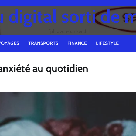
digital sorti de 
fjallraven-kanken.fr
VOYAGES
TRANSPORTS
FINANCE
LIFESTYLE
’anxiété au quotidien