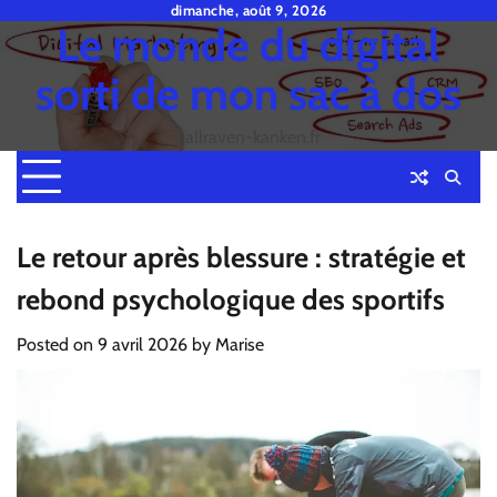
Skip
dimanche, août 9, 2026
Le monde du digital
to
content
sorti de mon sac à dos
fjallraven-kanken.fr
Le retour après blessure : stratégie et
rebond psychologique des sportifs
Posted on
9 avril 2026
by
Marise