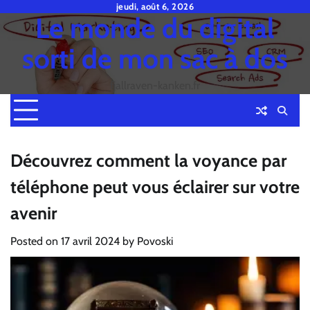
Skip
jeudi, août 6, 2026
Le monde du digital
to
content
sorti de mon sac à dos
fjallraven-kanken.fr
Découvrez comment la voyance par
téléphone peut vous éclairer sur votre
avenir
Posted on
17 avril 2024
by
Povoski