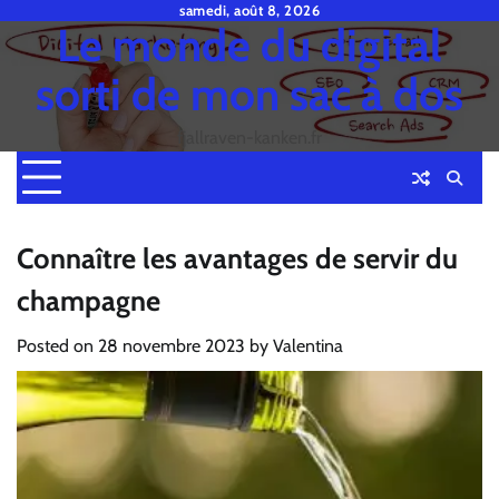
Skip
samedi, août 8, 2026
Le monde du digital
to
content
sorti de mon sac à dos
fjallraven-kanken.fr
Connaître les avantages de servir du
champagne
Posted on
28 novembre 2023
by
Valentina