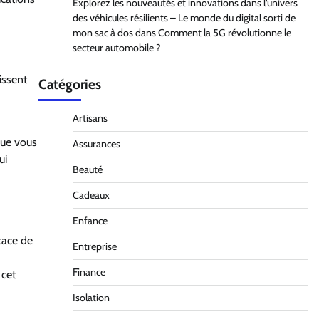
Explorez les nouveautés et innovations dans l’univers
des véhicules résilients – Le monde du digital sorti de
mon sac à dos
dans
Comment la 5G révolutionne le
secteur automobile ?
issent
Catégories
Artisans
 que vous
Assurances
ui
Beauté
Cadeaux
Enfance
cace de
Entreprise
Finance
 cet
Isolation