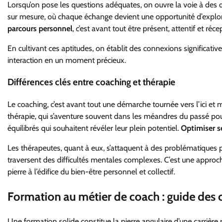
Lorsqu’on pose les questions adéquates, on ouvre la voie à des
sur mesure, où chaque échange devient une opportunité d’explor
parcours personnel
, c’est avant tout être présent, attentif et réce
En cultivant ces aptitudes, on établit des connexions significative
interaction en un moment précieux.
Différences clés entre coaching et thérapie
Le coaching, c’est avant tout une démarche tournée vers l’ici et 
thérapie, qui s’aventure souvent dans les méandres du passé po
équilibrés qui souhaitent révéler leur plein potentiel.
Optimiser s
Les thérapeutes, quant à eux, s’attaquent à des problématiques p
traversent des difficultés mentales complexes. C’est une approc
pierre à l’édifice du bien-être personnel et collectif.
Formation au métier de coach : guide des
Une formation solide constitue la pierre angulaire d’une carrière