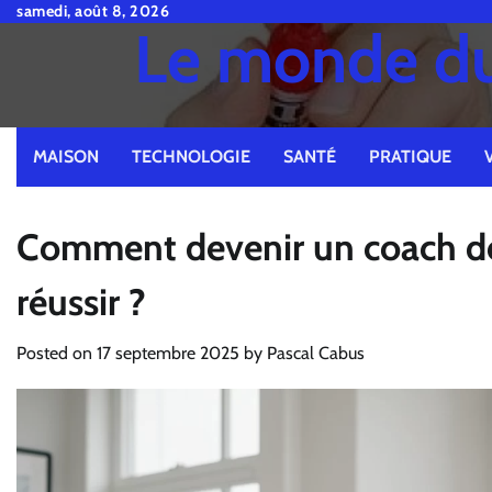
Skip
samedi, août 8, 2026
Le monde du 
to
content
MAISON
TECHNOLOGIE
SANTÉ
PRATIQUE
Comment devenir un coach de 
réussir ?
Posted on
17 septembre 2025
by
Pascal Cabus