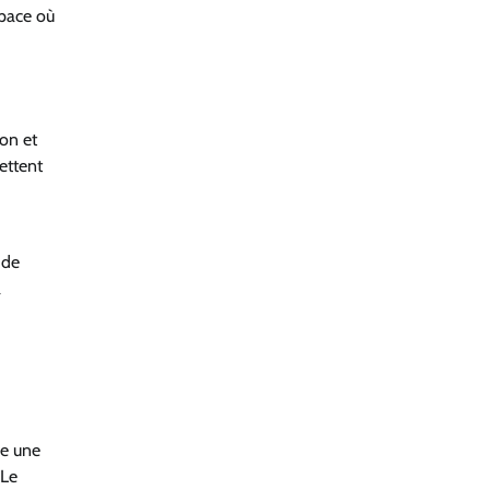
space où
ion et
ettent
 de
à
re une
 Le