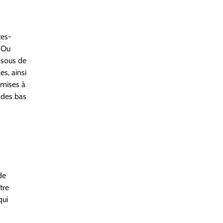
tes-
? Ou
ssous de
es, ainsi
emises à
 des bas
de
tre
qui