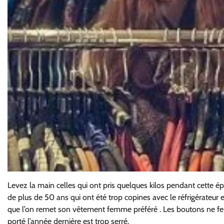
Levez la main celles qui ont pris quelques kilos pendant cette 
de plus de 50 ans qui ont été trop copines avec le réfrigérateur et
que l’on remet son vêtement femme préféré . Les boutons ne fer
porté l’année dernière est trop serré.