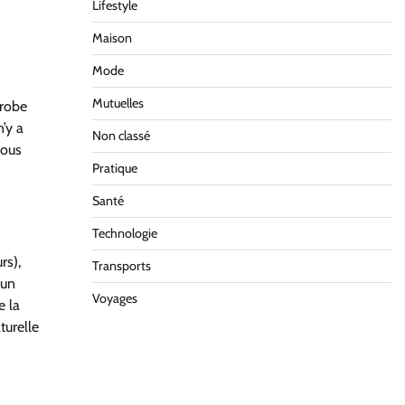
Lifestyle
Maison
Mode
Mutuelles
 robe
’y a
Non classé
vous
Pratique
Santé
Technologie
rs),
Transports
 un
Voyages
e la
turelle