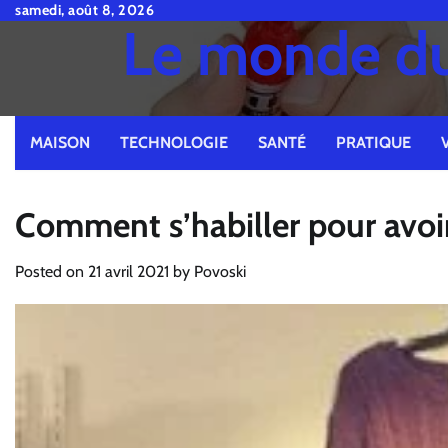
Skip
samedi, août 8, 2026
Le monde du 
to
content
MAISON
TECHNOLOGIE
SANTÉ
PRATIQUE
Comment s’habiller pour avoir 
Posted on
21 avril 2021
by
Povoski