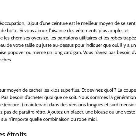
éoccupation, l’ajout d’une ceinture est le meilleur moyen de se sent
 de boîte. Si vous aimez l’aisance des vêtements plus amples et
les chemises oversize, les pantalons utilitaires et les robes trapè
u de votre taille ou juste au-dessus pour indiquer que oui, il y a u
emise popover ou même un long cardigan. Vous n’avez pas besoin d’
anches.
ur moyen de cacher les kilos superflus. Et devinez quoi ? La coupe
. Pas besoin d’acheter quoi que ce soit. Nous sommes la génération
mode (encore !) maintenant dans des versions longues et surdimensi
ez pas de paraître rétro. Ajoutez un blazer, une blouse ou une veste
t sur n’importe quelle combinaison ou robe midi.
es étroits