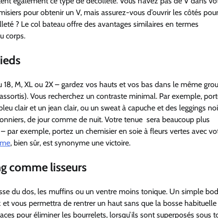
tent également ce type de décolleté. Vous n’avez pas de V dans vo
iers pour obtenir un V, mais assurez-vous d’ouvrir les côtés pour
leté ? Le col bateau offre des avantages similaires en termes
u corps.
pieds
 ou 18, M, XL ou 2X – gardez vos hauts et vos bas dans le même gro
 assortis). Vous recherchez un contraste minimal. Par exemple, por
eu clair et un jean clair, ou un sweat à capuche et des leggings noi
isonniers, de jour comme de nuit. Votre tenue
sera beaucoup plus
 – par exemple, portez un chemisier en soie à fleurs vertes avec vo
mme
, bien sûr, est synonyme une victoire.
ing comme lisseurs
raisse du dos, les muffins ou un ventre moins tonique. Un simple bo
 et vous permettra de rentrer un haut sans que la bosse habituelle
caces pour éliminer les bourrelets, lorsqu’ils sont superposés sous t