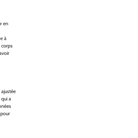
ir en
ze à
n corps
avoir
 ajustée
 qui a
onnées
 pour