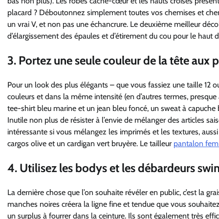
bas non plus). Les robes cache-cœur et les hauts croisés présen
placard ? Déboutonnez simplement toutes vos chemises et chemis
un vrai V, et non pas une échancrure. Le deuxième meilleur décol
d’élargissement des épaules et d’étirement du cou pour le haut d
3. Portez une seule couleur de la tête aux 
Pour un look des plus élégants – que vous fassiez une taille 12
couleurs et dans la même intensité (en d’autres termes, presque
tee-shirt bleu marine et un jean bleu foncé, un sweat à capuche bl
Inutile non plus de résister à l’envie de mélanger des articles sa
intéressante si vous mélangez les imprimés et les textures, aussi
cargos olive et un cardigan vert bruyère. Le tailleur
pantalon fe
4. Utilisez les bodys et les débardeurs sw
La dernière chose que l’on souhaite révéler en public, c’est la g
manches noires créera la ligne fine et tendue que vous souhaitez
un surplus à fourrer dans la ceinture. Ils sont également très effi