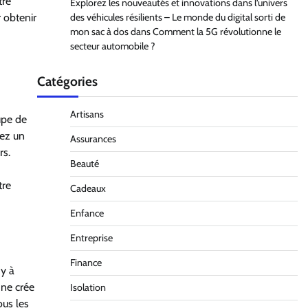
tre
Explorez les nouveautés et innovations dans l’univers
des véhicules résilients – Le monde du digital sorti de
 obtenir
mon sac à dos
dans
Comment la 5G révolutionne le
secteur automobile ?
Catégories
Artisans
upe de
tez un
Assurances
rs.
Beauté
tre
Cadeaux
Enfance
Entreprise
Finance
dy à
 ne crée
Isolation
ous les