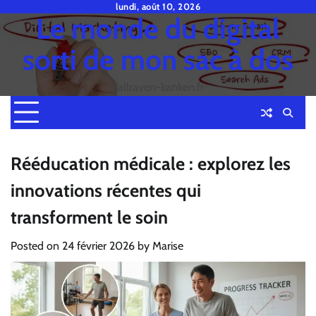
Skip
lundi, août 10, 2026
Le monde du digital
to
content
sorti de mon sac à dos
fjallraven-kanken.fr
Rééducation médicale : explorez les
innovations récentes qui
transforment le soin
Posted on
24 février 2026
by
Marise