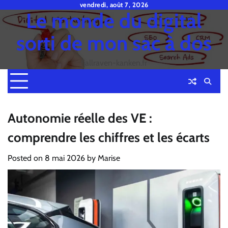
Skip
vendredi, août 7, 2026
Le monde du digital
to
content
sorti de mon sac à dos
fjallraven-kanken.fr
Autonomie réelle des VE :
comprendre les chiffres et les écarts
Posted on
8 mai 2026
by
Marise