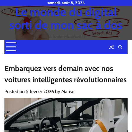
Skip
samedi, août 8, 2026
Le monde du digital
to
content
sorti de mon sac à dos
fjallraven-kanken.fr
Embarquez vers demain avec nos
voitures intelligentes révolutionnaires
Posted on
5 février 2026
by
Marise