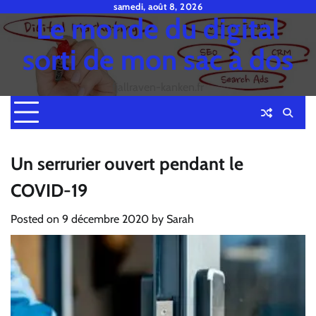
Skip
samedi, août 8, 2026
Le monde du digital
to
content
sorti de mon sac à dos
fjallraven-kanken.fr
Un serrurier ouvert pendant le
COVID-19
Posted on
9 décembre 2020
by
Sarah