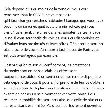
Cela dépend plus ou moins de la zone où vous vous
retrouvez.
Mais le COVID ne veut pas dire
qu’il
faut
changer
certaines habitudes ! Lorsque que vous avez
besoin d’un serrurier, quel est le premier réflexe qui vous
vient
? Justement,
cherchez dans les annales,
visitez
la page
jaune. Il vous sera facile de voir
les serruriers disponibles
et
d’évaluer leurs proximités et leurs offres.
D
éplacer un serrurier
plus proche de vous qu’un autre à l’autre bout de Paris
vous
est plus avantageux par exemple.
Il est vrai qu’en raison
du confinement, l
es prestations
du
métier
son
t en baisse. Mais les offres sont
toujours
accessi
bles. Si un serrurier doit se rendre disponible,
cela
dépend
de vous.
Il pourrait lui prendre de temps d’obtenir
son
attestation de déplacement professionnel
, mais cela vous
évitera de passer un sale moment avec
votre
porte.
Pour
résumer, la mobilité des
serruriers ainsi que celle de plusieurs
autres artisans est limitée. Mais leurs portes restent ouvertes