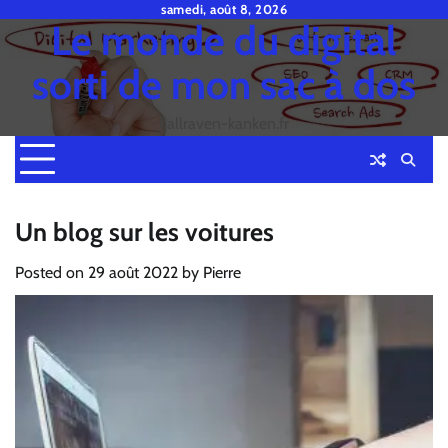
Skip
samedi, août 8, 2026
Le monde du digital
to
content
sorti de mon sac à dos
fjallraven-kanken.fr
Un blog sur les voitures
Posted on
29 août 2022
by
Pierre