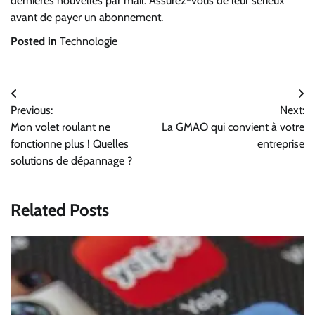
dernières nouvelles par mail. Assurez-vous de leur sérieux
avant de payer un abonnement.
Posted in
Technologie
Navigation
Previous:
Next:
de
Mon volet roulant ne
La GMAO qui convient à votre
l’article
fonctionne plus ! Quelles
entreprise
solutions de dépannage ?
Related Posts