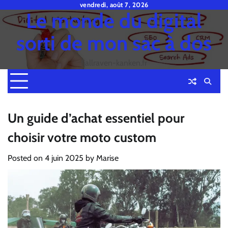
Skip
vendredi, août 7, 2026
Le monde du digital
to
content
sorti de mon sac à dos
fjallraven-kanken.fr
Un guide d’achat essentiel pour
choisir votre moto custom
Posted on
4 juin 2025
by
Marise