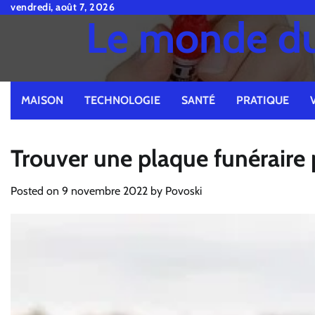
Skip
vendredi, août 7, 2026
Le monde du 
to
content
MAISON
TECHNOLOGIE
SANTÉ
PRATIQUE
Trouver une plaque funéraire 
Posted on
9 novembre 2022
by
Povoski