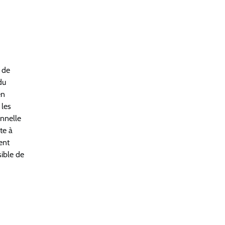
 de
du
en
 les
onnelle
te à
ent
sible de