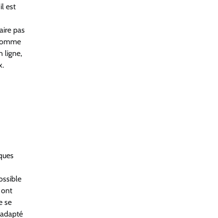
l est
aire pas
, comme
 ligne,
x.
aques
ossible
 ont
e se
t adapté