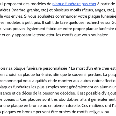
qui proposent des modèles de
plaque funéraire pas cher
à partir de
es (marbre, granite, etc.) et plusieurs motifs (fleurs, anges, etc.),
t de vos envies. Si vous souhaitez commander votre plaque funéraire
s modèles à petit prix. Il suffit de faire quelques recherches sur G
tez, vous pouvez également fabriquer votre propre plaque funéraire 
et en y apposant le texte et/ou les motifs que vous souhaitez.
isir sa plaque funéraire personnalisée ? La mort d’un être cher est
ien choisir sa plaque funéraire, afin que le souvenir perdure. La pla
sonne qui nous a quittés et de montrer aux autres notre affection
 plaques funéraires les plus simples sont généralement en alumini
sance et de décès de la personne décédée. Il est possible d’y ajou
 coeurs ». Ces plaques sont très abordables, allant généralement
 une plaque en bronze ou en pierre naturelle. Ces matières ont l’
es plaques en bronze peuvent être ornées de motifs religieux ou