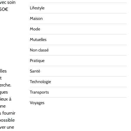
vec soin
Lifestyle
150€
Maison
Mode
Mutuelles
Non classé
Pratique
lles
Santé
t
Technologie
erche.
ques
Transports
ieux à
Voyages
une
 fournir
possible
uver une