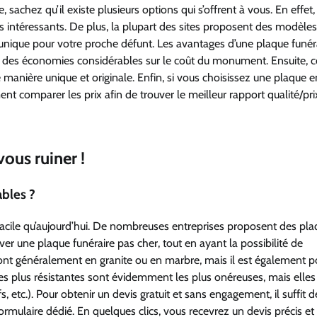
achez qu’il existe plusieurs options qui s’offrent à vous. En effet, i
ès intéressants. De plus, la plupart des sites proposent des modèles
nique pour votre proche défunt. Les avantages d’une plaque funér
re des économies considérables sur le coût du monument. Ensuite
anière unique et originale. Enfin, si vous choisissez une plaque en
t comparer les prix afin de trouver le meilleur rapport qualité/pri
ous ruiner !
ables ?
 facile qu’aujourd’hui. De nombreuses entreprises proposent des pl
uver une plaque funéraire pas cher, tout en ayant la possibilité de
sont généralement en granite ou en marbre, mais il est également p
s plus résistantes sont évidemment les plus onéreuses, mais elles
s, etc.). Pour obtenir un devis gratuit et sans engagement, il suffit d
e formulaire dédié. En quelques clics, vous recevrez un devis précis e