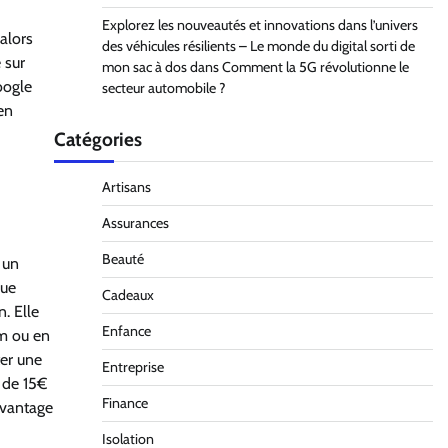
Explorez les nouveautés et innovations dans l’univers
 alors
des véhicules résilients – Le monde du digital sorti de
 sur
mon sac à dos
dans
Comment la 5G révolutionne le
oogle
secteur automobile ?
en
Catégories
Artisans
Assurances
Beauté
 un
que
Cadeaux
. Elle
Enfance
um ou en
ter une
Entreprise
 de 15€
Finance
avantage
Isolation