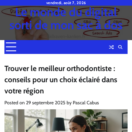
Skip
vendredi, août 7, 2026
Le monde du digital
to
content
sorti de mon sac à dos
fjallraven-kanken.fr
Trouver le meilleur orthodontiste :
conseils pour un choix éclairé dans
votre région
Posted on
29 septembre 2025
by
Pascal Cabus