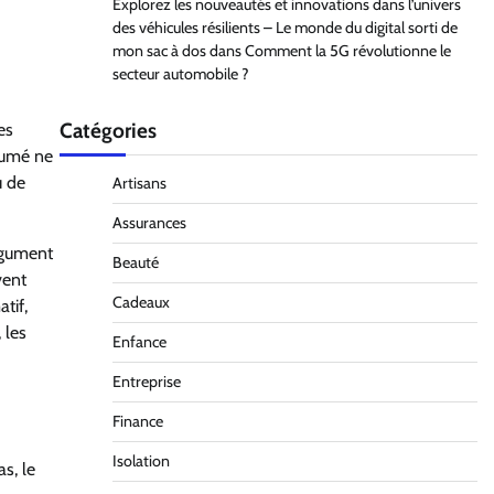
Explorez les nouveautés et innovations dans l’univers
des véhicules résilients – Le monde du digital sorti de
mon sac à dos
dans
Comment la 5G révolutionne le
secteur automobile ?
Catégories
es
ésumé ne
u de
Artisans
Assurances
argument
Beauté
vent
Cadeaux
tif,
 les
Enfance
Entreprise
Finance
Isolation
s, le