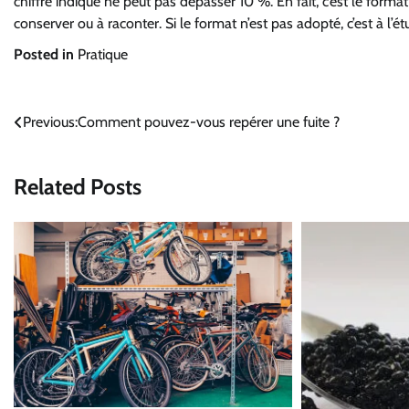
chiffre indiqué ne peut pas dépasser 10 %. En fait, c’est le forma
conserver ou à raconter. Si le format n’est pas adopté, c’est à l’ét
Posted in
Pratique
Navigation
Previous:
Comment pouvez-vous repérer une fuite ?
de
Related Posts
l’article