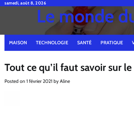
Skip
samedi, août 8, 2026
Le monde du 
to
content
MAISON
TECHNOLOGIE
SANTÉ
PRATIQUE
Tout ce qu’il faut savoir sur l
Posted on
1 février 2021
by
Aline