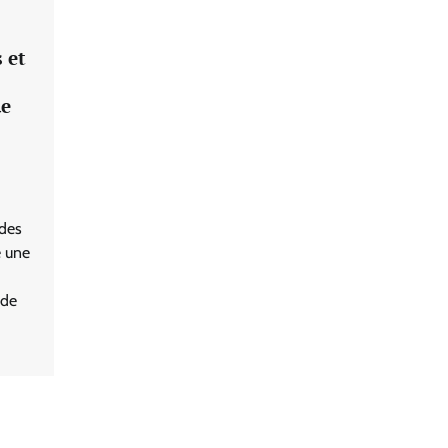
 et
de
 des
e une
 de