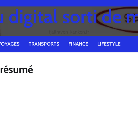
digital sorti de 
fjallraven-kanken.fr
VOYAGES
TRANSPORTS
FINANCE
LIFESTYLE
e résumé