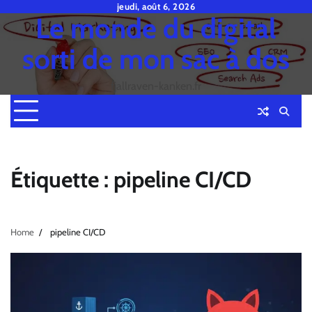
Skip
jeudi, août 6, 2026
Le monde du digital
to
content
sorti de mon sac à dos
fjallraven-kanken.fr
Étiquette :
pipeline CI/CD
Home
pipeline CI/CD