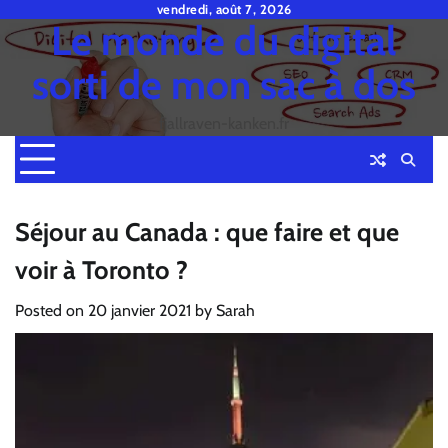
Skip
vendredi, août 7, 2026
Le monde du digital
to
content
sorti de mon sac à dos
fjallraven-kanken.fr
Séjour au Canada : que faire et que
voir à Toronto ?
Posted on
20 janvier 2021
by
Sarah