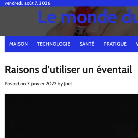
Skip
vendredi, août 7, 2026
Le monde du 
to
content
MAISON
TECHNOLOGIE
SANTÉ
PRATIQUE
Raisons d’utiliser un éventail
Posted on
7 janvier 2022
by
Joel