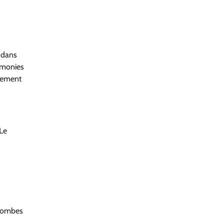
r dans
rémonies
idement
 Le
olombes