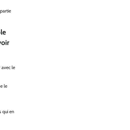
partie
ble
voir
 avec le
e le
s qui en