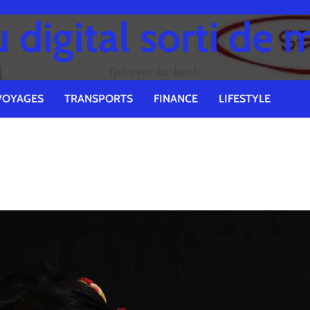
digital sorti de 
fjallraven-kanken.fr
VOYAGES
TRANSPORTS
FINANCE
LIFESTYLE