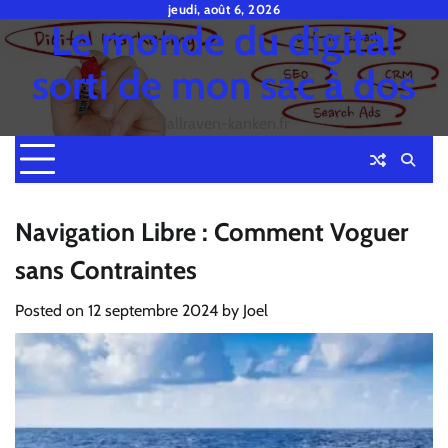
Skip
jeudi, août 6, 2026
Le monde du digital
to
content
sorti de mon sac à dos
fjallraven-kanken.fr
Navigation Libre : Comment Voguer
sans Contraintes
Posted on
12 septembre 2024
by
Joel