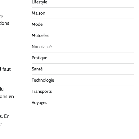
Lifestyle
Maison
es
tions
Mode
Mutuelles
Non classé
Pratique
l faut
Santé
Technologie
du
Transports
tions
en
Voyages
s.
En
e