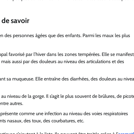
t de savoir
ien des personnes âgées que des
enfants.
Par
mi
les maux les plus
ppal
favorisé par
l’hiver dans les zones tempérées.
Elle se manifest
mais aussi par des douleurs au niveau des articulations et des
ant
sa muqueuse. Elle
entraîne
des diarrhées,
des douleurs au nive
u niveau de la gorge. Il s’agit le plus souvent de brûlures
, de
pico
entre autres.
 se présente comme une
infection au niveau des voies respiratoires
ents
nasaux, des toux,
des courbatures, etc.