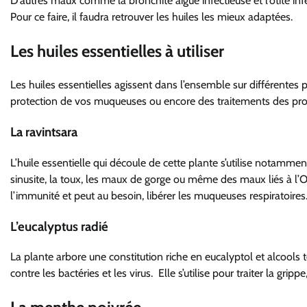
D’autres maux comme la
bronchite aiguë
infectieuse et l’otite inf
Pour ce faire, il faudra retrouver les huiles les mieux adaptées.
Les h
uiles essentielles à
utiliser
Les
huiles essentielles agissent dans l’ensemble sur
différentes 
protection de vos muqueuse
s
ou encore
des traitements des pr
La ravintsara
L’huile essentielle qui découle de cette plante
s’utilise notammen
sinusite,
la toux
,
les maux de gorge ou même des maux
liés à l
l’immunité
et peut au besoin,
libérer les muqueuses respiratoires
L’eucalyptus radié
La plante arbore une constitution riche en
eucalyptol et alcools 
contre les bactéries et les virus.
Elle s’utilise pour traiter
la grippe