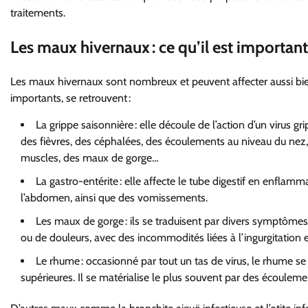
traitements.
Le
s maux hivernaux
: ce qu’il est importan
Les maux hivernaux
sont nombreux et peuvent affecter aussi b
importants,
se retrouvent :
La grippe saisonnière :
elle découle de l’action d’un virus gri
des fièvres, des céphalées,
des écoulements au niveau du nez, 
muscles,
des maux de gorge
…
La gastro-entérite : elle affecte le tube digestif en
enflamm
l’abdomen, ainsi que des vomissements.
Les maux de gorge :
ils
se traduisent par
divers symptômes a
ou de douleurs, avec des incommodités liées
à l’ingurgitation 
Le rhume
:
occasionné par
tout un tas de virus, le rhume
supérieures. Il se matérialise le plus souvent par des écoulem