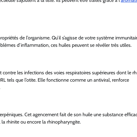
ectieuse s’ajoutent à la liste.
Ils peuvent être
traités
grâce à l’
aromat
propriétés de l’organisme.
Qu’il s’agisse de votre système immunitai
oblèmes d’inflammation, ces huiles
peuvent se révéler très utiles.
t contre
les infections des voies respiratoires supérieures dont le r
’ORL
tels que
l’otite.
Elle
fonctionne comme un antiviral
, renforce
.
terpéniques.
Cet agencement fait de son huile une substance
effica
,
la rhinite ou encore
la
rhinopharyngite.