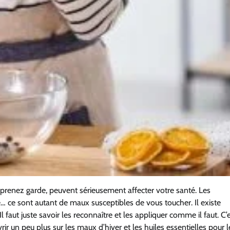
n’y prenez garde, peuvent
sérieusement affecter votre santé.
Les
e
… ce sont autant de maux susceptibles de vous toucher
.
Il existe
Il faut juste savoir
les
reconnaître
et les appliquer comme il faut.
C’e
r un peu plus sur les maux d’hiver et les huiles
essentielles
pour
l