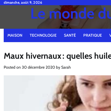
Skip
dimanche, août 9, 2026
Le monde du 
to
content
MAISON
TECHNOLOGIE
SANTÉ
PRATIQUE
Maux hivernaux : quelles huiles
Posted on
30 décembre 2020
by
Sarah