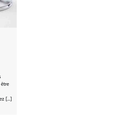
s
 être
ez […]