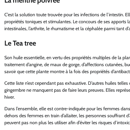
La menthe poivrée
C’est la solution toute trouvée
pour les
infections de l’intestin.
Ell
propriétés toniques et stimulantes.
Le concours de ses
apports l
intestinales, l’arthrite, le rhumatisme
et
la céphalée
parmi tant d’a
Le Tea tree
Son huile
essentielle, en vertu des propriétés multiples de la plan
traitement d’angine
,
de maux de gorge
, d’
affections cutanées,
bu
savoir que cette plante
montre à la fois des propriétés d’antibacté
Cette liste n’est cependant pas exhaustive. D’autres huiles telles
gingembre
ne manquent pas de faire leurs preuves.
Elles représe
hiver.
Dans l’ensemble,
e
lle
est
contre-indiquée po
ur les femmes
dans
dehors des femmes en train d’allaiter, l
es personnes souffrant d
peuvent pas non plus les utiliser afin d’éviter les risques d’intoxic