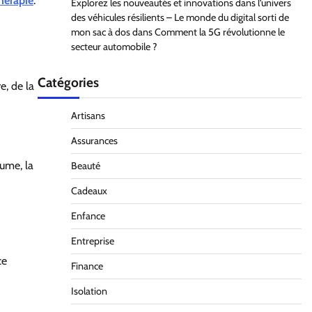
hérapie
.
Explorez les nouveautés et innovations dans l’univers
des véhicules résilients – Le monde du digital sorti de
mon sac à dos
dans
Comment la 5G révolutionne le
secteur automobile ?
Catégories
re,
de la
Artisans
Assurances
hume, la
Beauté
Cadeaux
Enfance
Entreprise
ce
Finance
Isolation