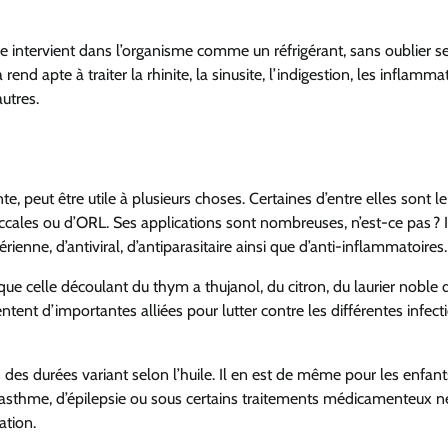
e intervient dans l’organisme comme un réfrigérant
, sans oublier s
a rend apte
à traiter la rhinite, la sinusite,
l’indigestion, les inflamma
utres.
te, peut être utile
à plusieurs choses.
Certaines d’entre elles son
t le
ccales
ou
d’ORL
.
S
es applications sont nombreuses, n’est-ce pas ? I
rienne, d’antiviral,
d’antiparasitaire ainsi que d’anti-inflammatoires.
 que
celle découlant
du
thym a thujanol,
du citron,
du laurier noble 
ntent d’importantes alliées pour lutter contre les différentes infec
 des durées variant selon
l’huile. Il en est de même
pour les enfant
’a
sthme
, d’épilepsie
ou
sous certains traitements médicamenteux
n
ation.