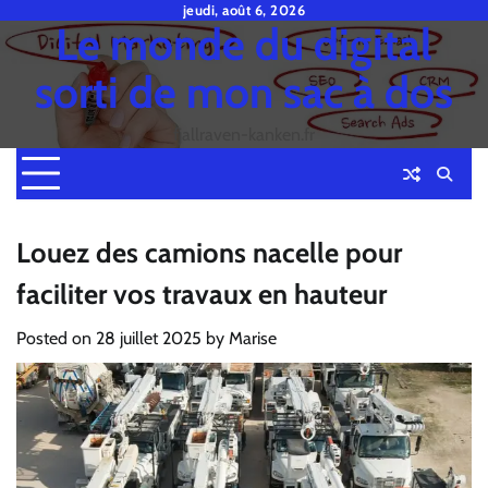
Skip
jeudi, août 6, 2026
Le monde du digital
to
content
sorti de mon sac à dos
fjallraven-kanken.fr
Louez des camions nacelle pour
faciliter vos travaux en hauteur
Posted on
28 juillet 2025
by
Marise