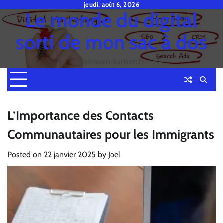
Skip
jeudi, août 6, 2026
Le monde du digital
to
content
sorti de mon sac à dos
fjallraven-kanken.fr
L’Importance des Contacts
Communautaires pour les Immigrants
Posted on
22 janvier 2025
by
Joel