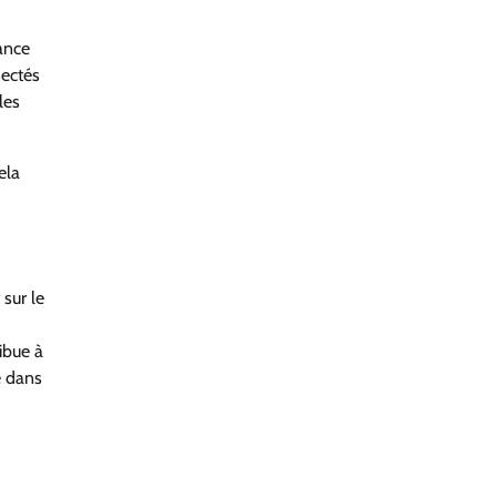
ance
nectés
les
ela
 sur le
ribue à
e dans