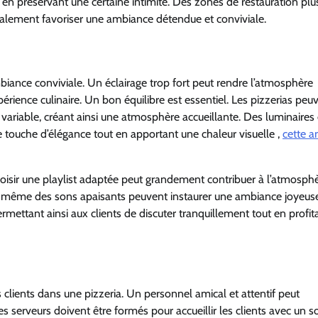
t en préservant une certaine intimité. Des zones de restauration plu
alement favoriser une ambiance détendue et conviviale.
mbiance conviviale. Un éclairage trop fort peut rendre l’atmosphère
périence culinaire. Un bon équilibre est essentiel. Les pizzerias peu
variable, créant ainsi une atmosphère accueillante. Des luminaires
touche d’élégance tout en apportant une chaleur visuelle ,
cette a
oisir une playlist adaptée peut grandement contribuer à l’atmosph
 même des sons apaisants peuvent instaurer une ambiance joyeuse.
ermettant ainsi aux clients de discuter tranquillement tout en profit
es clients dans une pizzeria. Un personnel amical et attentif peut
serveurs doivent être formés pour accueillir les clients avec un so