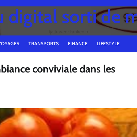
digital sorti de 
fjallraven-kanken.fr
VOYAGES
TRANSPORTS
FINANCE
LIFESTYLE
biance conviviale dans les