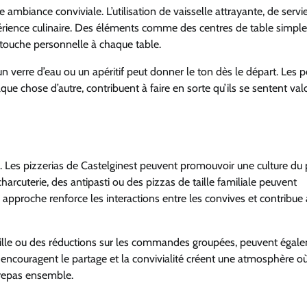
e ambiance conviviale. L’utilisation de vaisselle attrayante, de servi
érience culinaire. Des éléments comme des centres de table simpl
 touche personnelle à chaque table.
 un verre d’eau ou un apéritif peut donner le ton dès le départ. Les p
e chose d’autre, contribuent à faire en sorte qu’ils se sentent valo
e. Les pizzerias de Castelginest peuvent promouvoir une culture du
rcuterie, des antipasti ou des pizzas de taille familiale peuvent
 approche renforce les interactions entre les convives et contribue
mille ou des réductions sur les commandes groupées, peuvent égal
ui encouragent le partage et la convivialité créent une atmosphère où
r repas ensemble.