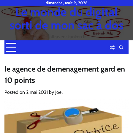
Skip
dimanche, août 9, 2026
Le monde du digital
to
content
sorti de mon sac à dos
fjallraven-kanken.fr
le agence de demenagement gard en
10 points
Posted on
2 mai 2021
by
Joel