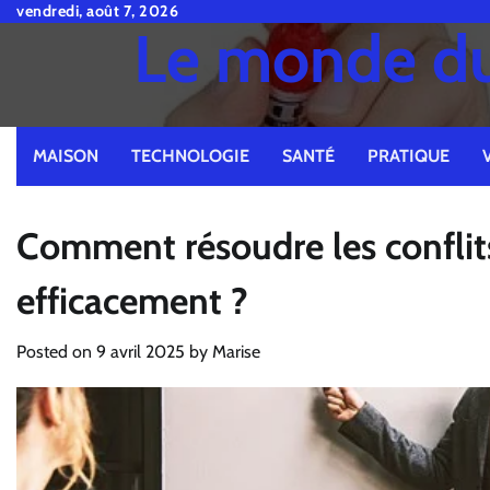
Skip
vendredi, août 7, 2026
Le monde du 
to
content
MAISON
TECHNOLOGIE
SANTÉ
PRATIQUE
Comment résoudre les conflits
efficacement ?
Posted on
9 avril 2025
by
Marise