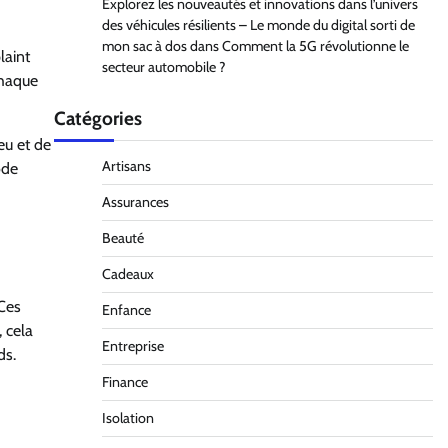
Explorez les nouveautés et innovations dans l’univers
des véhicules résilients – Le monde du digital sorti de
mon sac à dos
dans
Comment la 5G révolutionne le
laint
secteur automobile ?
chaque
Catégories
jeu et de
Artisans
ode
Assurances
Beauté
Cadeaux
 Ces
Enfance
, cela
Entreprise
ds.
Finance
Isolation