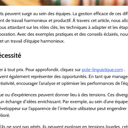
its peuvent surgir au sein des équipes. La gestion efficace de ces di
de travail harmonieux et productif. À travers cet article, nous all
nous attardant sur les rôles clés, les techniques à adapter et les éta
oration. Avec des exemples pratiques et des conseils éclairés, nou
et un travail d’équipe harmonieux.
écessité
 à tout prix. Pour approfondir, cliquez sur
pole-linguistique.com
.
vent également représenter des opportunités. En tant que manager,
réativité, encourager l’analyse et optimiser les performances de l’éq
vue ou d’expériences peuvent donner lieu à des tensions. Ces diverg
un échange d’idées enrichissant. Par exemple, au sein d’une équipe
eloppeur sur l’apparence de l’interface utilisateur peut engendrer
lioré.
’ils ne sont pas gérés, ils peuvent exploser en tensions lourdes, cr