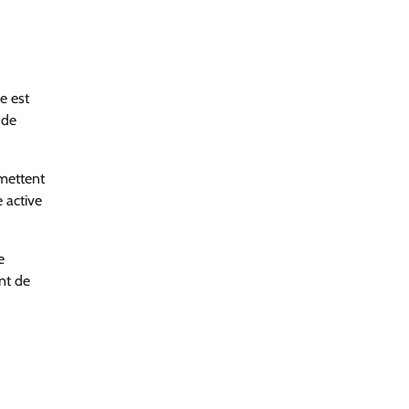
e est
 de
rmettent
 active
e
nt de