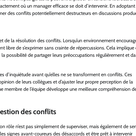
t exactement où un manager efficace se doit d’intervenir. En adoptant
er des conflits potentiellement destructeurs en discussions produc
 de la résolution des conflits. Lorsqu’un environnement encourag
nt libre de s’exprimer sans crainte de répercussions. Cela implique d
a possibilité de partager leurs préoccupations régulièrement et d
s d’inquiétude avant qu’elles ne se transforment en conflits. Ces
nion de leurs collègues et d’ajuster leur propre perception de la
haque membre de l’équipe développe une meilleure compréhension d
stion des conflits
Son rôle n’est pas simplement de superviser, mais également de ser
re les signes avant-coureurs des désaccords et être prêt à intervenir