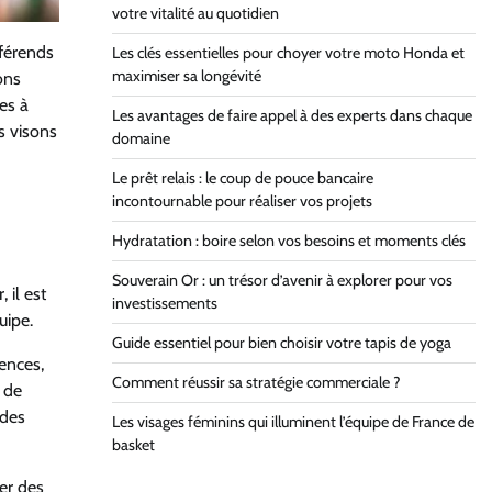
votre vitalité au quotidien
fférends
Les clés essentielles pour choyer votre moto Honda et
maximiser sa longévité
ons
pes à
Les avantages de faire appel à des experts dans chaque
s visons
domaine
Le prêt relais : le coup de pouce bancaire
incontournable pour réaliser vos projets
Hydratation : boire selon vos besoins et moments clés
Souverain Or : un trésor d’avenir à explorer pour vos
 il est
investissements
uipe.
Guide essentiel pour bien choisir votre tapis de yoga
ences,
Comment réussir sa stratégie commerciale ?
 de
 des
Les visages féminins qui illuminent l’équipe de France de
basket
éer des