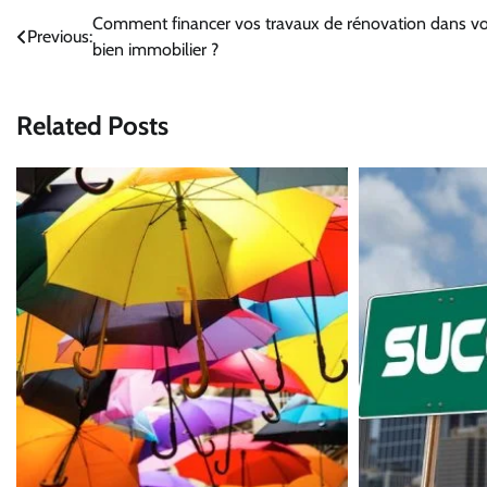
Navigation
Comment financer vos travaux de rénovation dans vo
Previous:
bien immobilier ?
de
l’article
Related Posts