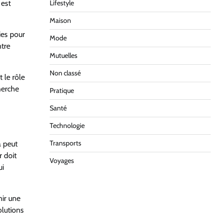
 est
Lifestyle
Maison
ies pour
Mode
ntre
Mutuelles
Non classé
 le rôle
cherche
Pratique
Santé
Technologie
Transports
a peut
r doit
Voyages
ui
nir une
olutions