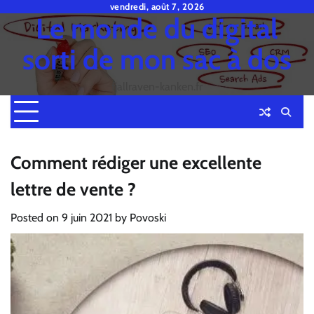
Skip
vendredi, août 7, 2026
Le monde du digital
to
content
sorti de mon sac à dos
fjallraven-kanken.fr
Comment rédiger une excellente
lettre de vente ?
Posted on
9 juin 2021
by
Povoski