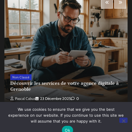
Non Classé
Découvrir les services de votre agence digitale à
Grenoble
Pascal Cabus
23 Décembre 2025
0
We use cookies to ensure that we give you the best
experience on our website. If you continue to use this site we
will assume that you are happy with it.
Copyright © 2026
Le monde du digital sorti de mon sac à dos
Ok
Theme: Random News By
Adore Themes
.