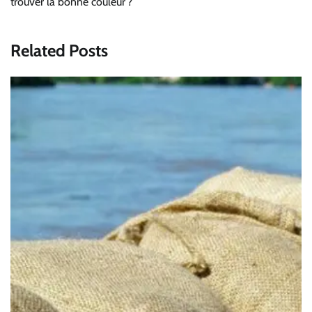
l’article
trouver la bonne couleur ?
Related Posts