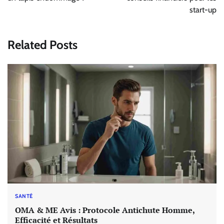
l’article
start-up
Related Posts
SANTÉ
OMA & ME Avis : Protocole Antichute Homme,
Efficacité et Résultats