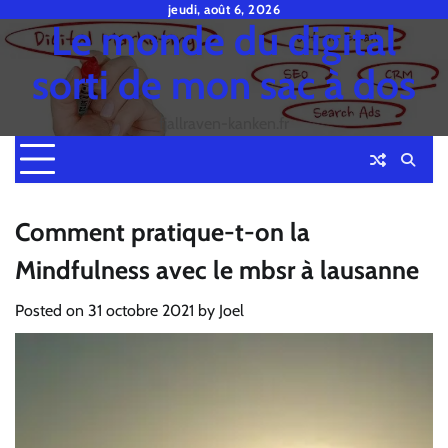
Skip
jeudi, août 6, 2026
Le monde du digital
to
content
sorti de mon sac à dos
fjallraven-kanken.fr
Comment pratique-t-on la
Mindfulness avec le mbsr à lausanne
Posted on
31 octobre 2021
by
Joel