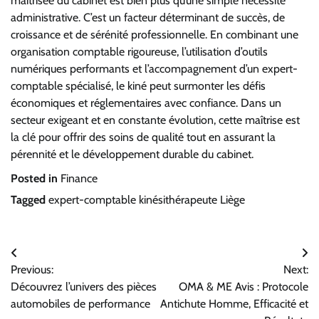
maîtrisée du cabinet est bien plus qu’une simple nécessité
administrative. C’est un facteur déterminant de succès, de
croissance et de sérénité professionnelle. En combinant une
organisation comptable rigoureuse, l’utilisation d’outils
numériques performants et l’accompagnement d’un expert-
comptable spécialisé, le kiné peut surmonter les défis
économiques et réglementaires avec confiance. Dans un
secteur exigeant et en constante évolution, cette maîtrise est
la clé pour offrir des soins de qualité tout en assurant la
pérennité et le développement durable du cabinet.
Posted in
Finance
Tagged
expert-comptable kinésithérapeute Liège
Navigation
Previous:
Next:
de
Découvrez l’univers des pièces
OMA & ME Avis : Protocole
l’article
automobiles de performance
Antichute Homme, Efficacité et