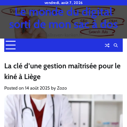
Skip
vendredi, août 7, 2026
Le monde du digital
to
content
sorti de mon sac à dos
fjallraven-kanken.fr
La clé d’une gestion maîtrisée pour le
kiné à Liège
Posted on
14 août 2025
by
Zozo