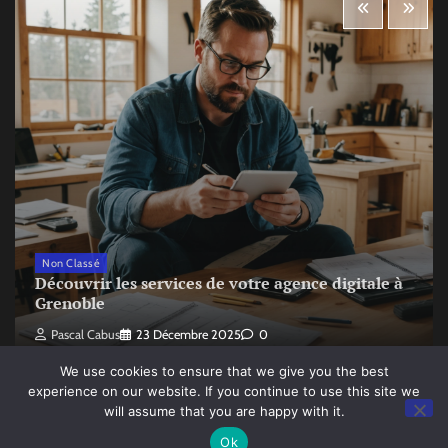
Non Classé
Découvrir les services de votre agence digitale à
Grenoble
Pascal Cabus
23 Décembre 2025
0
We use cookies to ensure that we give you the best
experience on our website. If you continue to use this site we
will assume that you are happy with it.
Copyright © 2026
Le monde du digital sorti de mon sac à dos
Ok
Theme: Random News By
Adore Themes
.