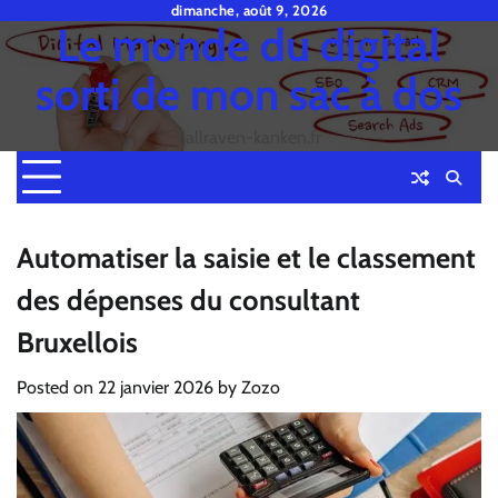
Skip
dimanche, août 9, 2026
Le monde du digital
to
content
sorti de mon sac à dos
fjallraven-kanken.fr
Automatiser la saisie et le classement
des dépenses du consultant
Bruxellois
Posted on
22 janvier 2026
by
Zozo