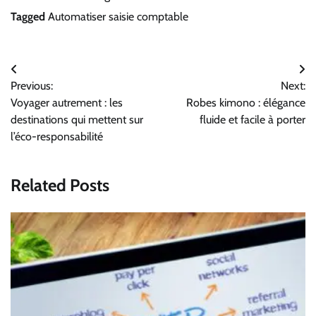
Tagged
Automatiser saisie comptable
Navigation
Previous:
Next:
de
Voyager autrement : les
Robes kimono : élégance
l’article
destinations qui mettent sur
fluide et facile à porter
l’éco-responsabilité
Related Posts