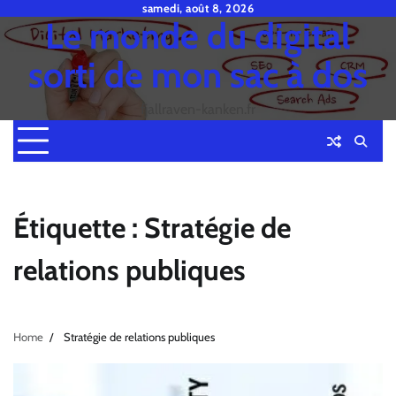
Skip
samedi, août 8, 2026
Le monde du digital
to
content
sorti de mon sac à dos
fjallraven-kanken.fr
Étiquette :
Stratégie de
relations publiques
Home
Stratégie de relations publiques