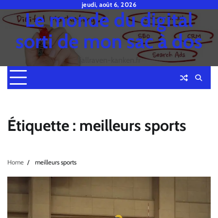
Skip
jeudi, août 6, 2026
Le monde du digital
to
content
sorti de mon sac à dos
fjallraven-kanken.fr
Étiquette :
meilleurs sports
Home
meilleurs sports