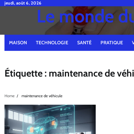
Skip
jeudi, août 6, 2026
Le monde du 
to
content
MAISON
TECHNOLOGIE
SANTÉ
PRATIQUE
Étiquette :
maintenance de véhi
Home
maintenance de véhicule