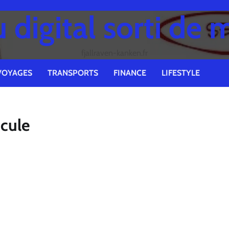
digital sorti de 
fjallraven-kanken.fr
VOYAGES
TRANSPORTS
FINANCE
LIFESTYLE
cule