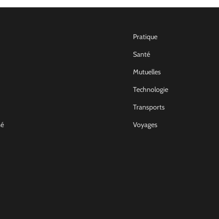
Pratique
Santé
Mutuelles
Technologie
Transports
sé
Voyages
Non Classé
Comment devenir archit
d’intérieur en France
Joel
14 Décembre 2022
0