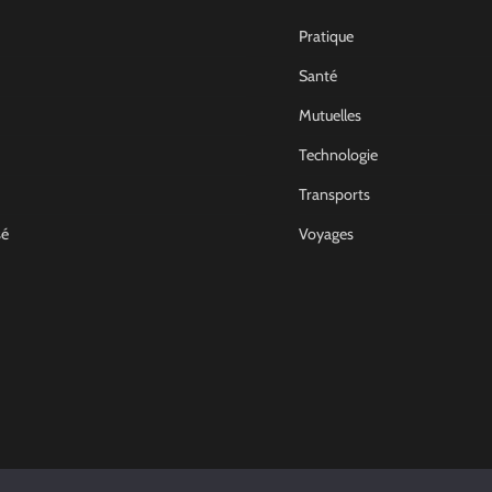
Pratique
Santé
Mutuelles
Technologie
Transports
sé
Voyages
Non Classé
Comment devenir archit
d’intérieur en France
Joel
14 Décembre 2022
0