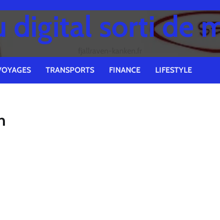
digital sorti de 
fjallraven-kanken.fr
VOYAGES
TRANSPORTS
FINANCE
LIFESTYLE
n