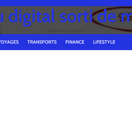
digital sorti de 
fjallraven-kanken.fr
VOYAGES
TRANSPORTS
FINANCE
LIFESTYLE