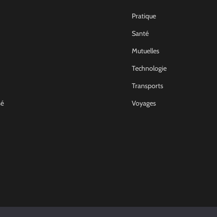
Pratique
Santé
Mutuelles
Technologie
Transports
sé
Voyages
Non Classé
Comment devenir archit
d’intérieur en France
Joel
14 Décembre 2022
0