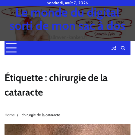
Skip
vendredi, août 7, 2026
Le monde du digital
to
content
sorti de mon sac à dos
fjallraven-kanken.fr
Étiquette :
chirurgie de la
cataracte
Home
chirurgie de la cataracte