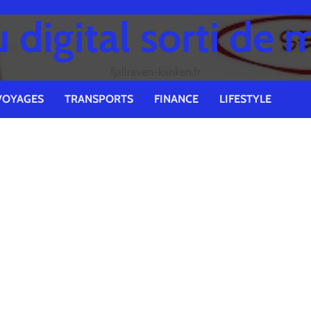
digital sorti de 
fjallraven-kanken.fr
VOYAGES
TRANSPORTS
FINANCE
LIFESTYLE