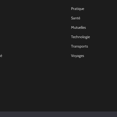
Pratique
Santé
Mutuelles
Technologie
Transports
sé
Voyages
Non Classé
Comment devenir archit
d’intérieur en France
Joel
14 Décembre 2022
0